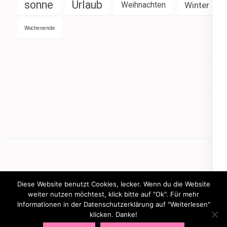
sonne
Urlaub
Weihnachten
Winter
Wochenende
Diese Website benutzt Cookies, lecker. Wenn du die Website
weiter nutzen möchtest, klick bitte auf "Ok". Für mehr
Informationen in der Datenschutzerklärung auf "Weiterlesen"
Copyright © 2026
mamasbusiness.de
.
Elegant Pink
klicken. Danke!