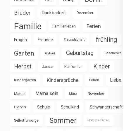
Brüder
Dankbarkeit
Dezember
Familie
Ferien
Familienleben
frühling
Fragen
Freunde
Freundschaft
Garten
Geburtstag
Geburt
Geschenke
Herbst
Kinder
Januar
Kalifornien
Kindersprüche
Liebe
Kindergarten
Leben
Mama sein
Mama
März
November
Schule
Schulkind
Schwangerschaft
Oktober
Sommer
Selbstfürsorge
Sommerferien