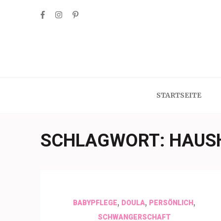
Skip
to
content
(Press
Enter)
STARTSEITE
SCHLAGWORT:
HAUS
,
,
,
BABYPFLEGE
DOULA
PERSÖNLICH
SCHWANGERSCHAFT