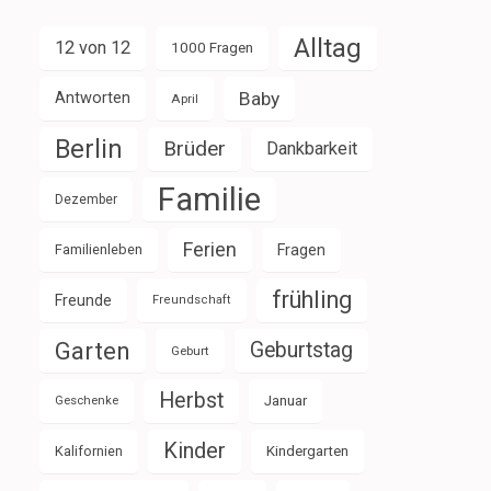
Alltag
12 von 12
1000 Fragen
Baby
Antworten
April
Berlin
Brüder
Dankbarkeit
Familie
Dezember
Ferien
Familienleben
Fragen
frühling
Freunde
Freundschaft
Garten
Geburtstag
Geburt
Herbst
Januar
Geschenke
Kinder
Kalifornien
Kindergarten