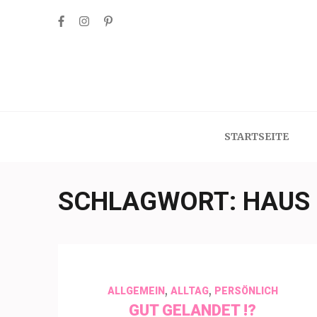
Skip
to
content
(Press
Enter)
STARTSEITE
SCHLAGWORT:
HAUS
,
,
ALLGEMEIN
ALLTAG
PERSÖNLICH
GUT GELANDET !?