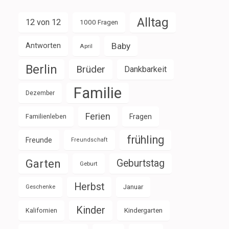
Alltag
12 von 12
1000 Fragen
Baby
Antworten
April
Berlin
Brüder
Dankbarkeit
Familie
Dezember
Ferien
Familienleben
Fragen
frühling
Freunde
Freundschaft
Garten
Geburtstag
Geburt
Herbst
Januar
Geschenke
Kinder
Kalifornien
Kindergarten