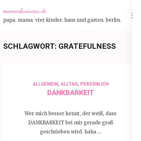
Skip
mamasbusiness.de
to
papa. mama. vier kinder. haus und garten. berlin.
content
(Press
Enter)
SCHLAGWORT:
GRATEFULNESS
,
,
ALLGEMEIN
ALLTAG
PERSÖNLICH
DANKBARKEIT
Wer mich besser kennt, der weiß, dass
DANKBARKEIT bei mir gerade groß
geschrieben wird. haha …