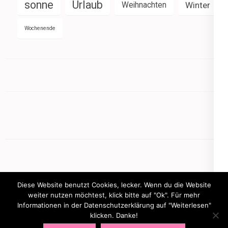
sonne
Urlaub
Weihnachten
Winter
Wochenende
Diese Website benutzt Cookies, lecker. Wenn du die Website
weiter nutzen möchtest, klick bitte auf "Ok". Für mehr
Informationen in der Datenschutzerklärung auf "Weiterlesen"
Copyright © 2026
mamasbusiness.de
.
Elegant Pink
klicken. Danke!