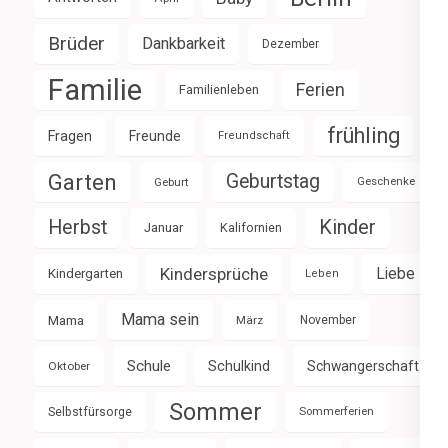
Brüder
Dankbarkeit
Dezember
Familie
Ferien
Familienleben
frühling
Fragen
Freunde
Freundschaft
Garten
Geburtstag
Geburt
Geschenke
Herbst
Kinder
Januar
Kalifornien
Kindersprüche
Liebe
Kindergarten
Leben
Mama sein
Mama
März
November
Schule
Schulkind
Schwangerschaft
Oktober
Sommer
Selbstfürsorge
Sommerferien