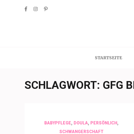
Skip
to
content
(Press
Enter)
STARTSEITE
SCHLAGWORT:
GFG B
,
,
,
BABYPFLEGE
DOULA
PERSÖNLICH
SCHWANGERSCHAFT