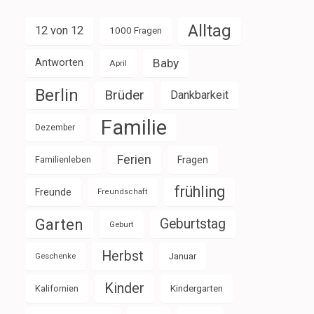
Alltag
12 von 12
1000 Fragen
Baby
Antworten
April
Berlin
Brüder
Dankbarkeit
Familie
Dezember
Ferien
Familienleben
Fragen
frühling
Freunde
Freundschaft
Garten
Geburtstag
Geburt
Herbst
Januar
Geschenke
Kinder
Kalifornien
Kindergarten