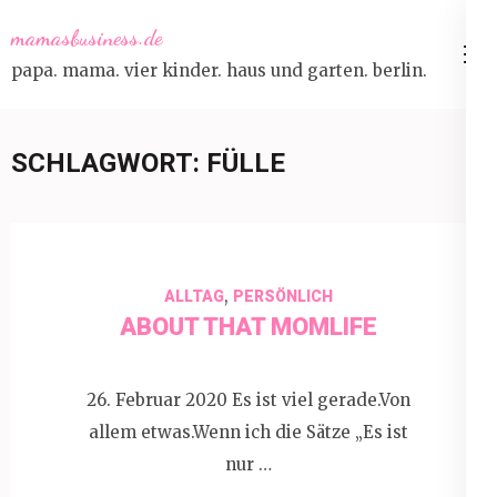
Skip
mamasbusiness.de
to
papa. mama. vier kinder. haus und garten. berlin.
content
(Press
Enter)
SCHLAGWORT:
FÜLLE
,
ALLTAG
PERSÖNLICH
ABOUT THAT MOMLIFE
26. Februar 2020 Es ist viel gerade.Von
allem etwas.Wenn ich die Sätze „Es ist
nur …