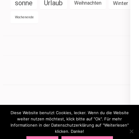
sonne
Urlaub
Weihnachten
Winter
Wochenende
Diese Website benutzt Cookies, lecker. Wenn du die Website
weiter nutzen möchtest, klick bitte auf "Ok". Für mehr
Informationen in der Datenschutzerklärung auf "Weiterlesen"
Copyright © 2026
mamasbusiness.de
.
Elegant Pink
klicken. Danke!