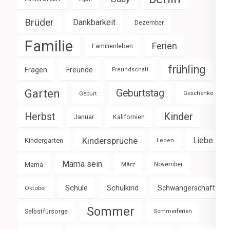
Brüder
Dankbarkeit
Dezember
Familie
Ferien
Familienleben
frühling
Fragen
Freunde
Freundschaft
Garten
Geburtstag
Geburt
Geschenke
Herbst
Kinder
Januar
Kalifornien
Kindersprüche
Liebe
Kindergarten
Leben
Mama sein
Mama
März
November
Schule
Schulkind
Schwangerschaft
Oktober
Sommer
Selbstfürsorge
Sommerferien