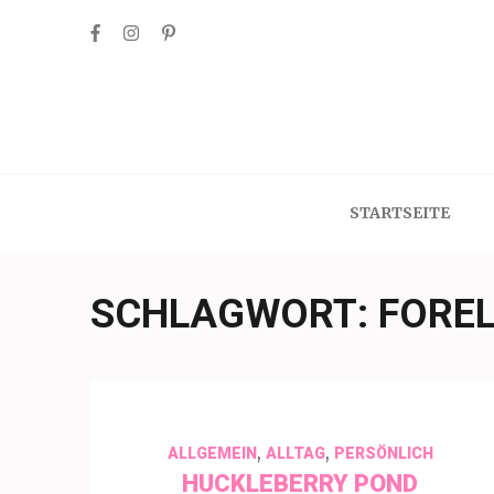
Skip
to
content
(Press
Enter)
STARTSEITE
SCHLAGWORT:
FOREL
,
,
ALLGEMEIN
ALLTAG
PERSÖNLICH
HUCKLEBERRY POND