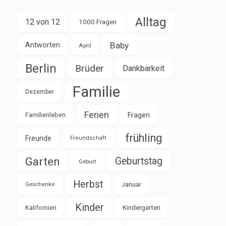
Alltag
12 von 12
1000 Fragen
Baby
Antworten
April
Berlin
Brüder
Dankbarkeit
Familie
Dezember
Ferien
Familienleben
Fragen
frühling
Freunde
Freundschaft
Garten
Geburtstag
Geburt
Herbst
Januar
Geschenke
Kinder
Kalifornien
Kindergarten