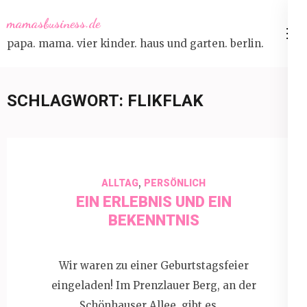
Skip
mamasbusiness.de
to
papa. mama. vier kinder. haus und garten. berlin.
content
(Press
Enter)
SCHLAGWORT:
FLIKFLAK
,
ALLTAG
PERSÖNLICH
EIN ERLEBNIS UND EIN
BEKENNTNIS
Wir waren zu einer Geburtstagsfeier
eingeladen! Im Prenzlauer Berg, an der
Schönhauser Allee, gibt es …