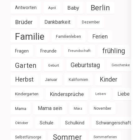
Berlin
Baby
Antworten
April
Brüder
Dankbarkeit
Dezember
Familie
Ferien
Familienleben
frühling
Fragen
Freunde
Freundschaft
Garten
Geburtstag
Geburt
Geschenke
Herbst
Kinder
Januar
Kalifornien
Kindersprüche
Liebe
Kindergarten
Leben
Mama sein
Mama
März
November
Schule
Schulkind
Schwangerschaft
Oktober
Sommer
Selbstfürsorge
Sommerferien