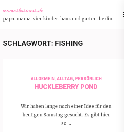
Skip
mamasbusiness.de
to
papa. mama. vier kinder. haus und garten. berlin.
content
(Press
Enter)
SCHLAGWORT:
FISHING
,
,
ALLGEMEIN
ALLTAG
PERSÖNLICH
HUCKLEBERRY POND
Wir haben lange nach einer Idee für den
heutigen Samstag gesucht. Es gibt hier
so …