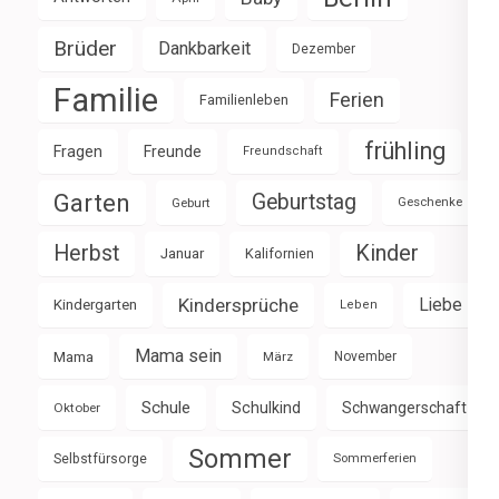
Brüder
Dankbarkeit
Dezember
Familie
Ferien
Familienleben
frühling
Fragen
Freunde
Freundschaft
Garten
Geburtstag
Geburt
Geschenke
Herbst
Kinder
Januar
Kalifornien
Kindersprüche
Liebe
Kindergarten
Leben
Mama sein
Mama
März
November
Schule
Schulkind
Schwangerschaft
Oktober
Sommer
Selbstfürsorge
Sommerferien