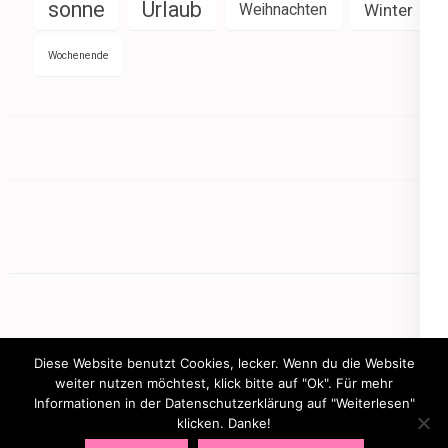
sonne
Urlaub
Weihnachten
Winter
Wochenende
Diese Website benutzt Cookies, lecker. Wenn du die Website
weiter nutzen möchtest, klick bitte auf "Ok". Für mehr
Informationen in der Datenschutzerklärung auf "Weiterlesen"
Copyright © 2026
mamasbusiness.de
.
Elegant Pink
klicken. Danke!