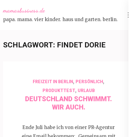
Skip
mamasbusiness.de
to
papa. mama. vier kinder. haus und garten. berlin.
content
(Press
Enter)
SCHLAGWORT:
FINDET DORIE
,
,
FREIZEIT IN BERLIN
PERSÖNLICH
,
PRODUKTTEST
URLAUB
DEUTSCHLAND SCHWIMMT.
WIR AUCH.
Ende Juli habe ich von einer PR-Agentur
eine Email bekommen: „Gemeinsam mit