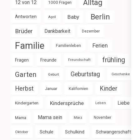
Alltag
12 von 12
1000 Fragen
Berlin
Baby
Antworten
April
Brüder
Dankbarkeit
Dezember
Familie
Ferien
Familienleben
frühling
Fragen
Freunde
Freundschaft
Garten
Geburtstag
Geburt
Geschenke
Herbst
Kinder
Januar
Kalifornien
Kindersprüche
Liebe
Kindergarten
Leben
Mama sein
Mama
März
November
Schule
Schulkind
Schwangerschaft
Oktober