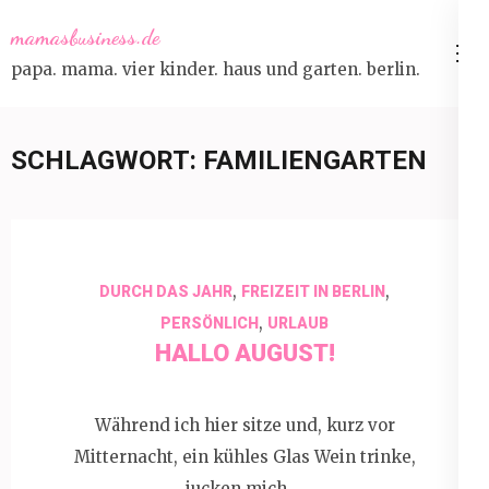
Skip
mamasbusiness.de
to
papa. mama. vier kinder. haus und garten. berlin.
content
(Press
Enter)
SCHLAGWORT:
FAMILIENGARTEN
,
,
DURCH DAS JAHR
FREIZEIT IN BERLIN
,
PERSÖNLICH
URLAUB
HALLO AUGUST!
Während ich hier sitze und, kurz vor
Mitternacht, ein kühles Glas Wein trinke,
jucken mich …