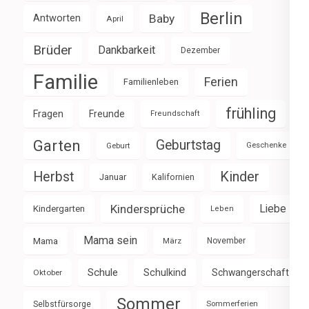
Berlin
Baby
Antworten
April
Brüder
Dankbarkeit
Dezember
Familie
Ferien
Familienleben
frühling
Fragen
Freunde
Freundschaft
Garten
Geburtstag
Geburt
Geschenke
Herbst
Kinder
Januar
Kalifornien
Kindersprüche
Liebe
Kindergarten
Leben
Mama sein
Mama
März
November
Schule
Schulkind
Schwangerschaft
Oktober
Sommer
Selbstfürsorge
Sommerferien