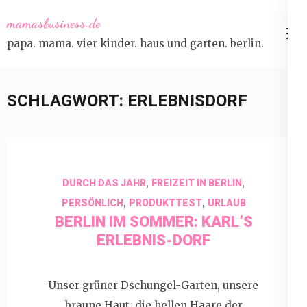
Skip
mamasbusiness.de
to
papa. mama. vier kinder. haus und garten. berlin.
content
(Press
Enter)
SCHLAGWORT:
ERLEBNISDORF
,
,
DURCH DAS JAHR
FREIZEIT IN BERLIN
,
,
PERSÖNLICH
PRODUKTTEST
URLAUB
BERLIN IM SOMMER: KARL’S
ERLEBNIS-DORF
Unser grüner Dschungel-Garten, unsere
braune Haut, die hellen Haare der