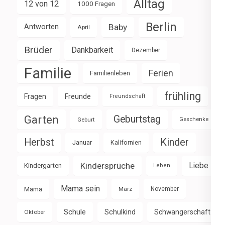
Alltag
12 von 12
1000 Fragen
Berlin
Baby
Antworten
April
Brüder
Dankbarkeit
Dezember
Familie
Ferien
Familienleben
frühling
Fragen
Freunde
Freundschaft
Garten
Geburtstag
Geburt
Geschenke
Herbst
Kinder
Januar
Kalifornien
Kindersprüche
Liebe
Kindergarten
Leben
Mama sein
Mama
März
November
Schule
Schulkind
Schwangerschaft
Oktober