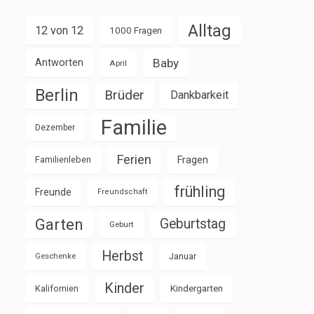
Alltag
12 von 12
1000 Fragen
Baby
Antworten
April
Berlin
Brüder
Dankbarkeit
Familie
Dezember
Ferien
Familienleben
Fragen
frühling
Freunde
Freundschaft
Garten
Geburtstag
Geburt
Herbst
Januar
Geschenke
Kinder
Kalifornien
Kindergarten