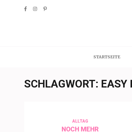
Skip
to
content
(Press
Enter)
STARTSEITE
SCHLAGWORT:
EASY 
ALLTAG
NOCH MEHR