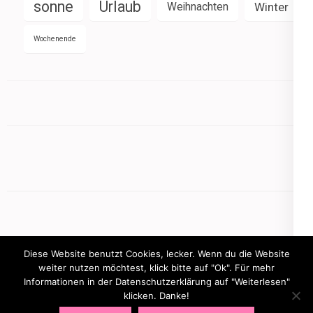
sonne
Urlaub
Weihnachten
Winter
Wochenende
Diese Website benutzt Cookies, lecker. Wenn du die Website
weiter nutzen möchtest, klick bitte auf "Ok". Für mehr
Informationen in der Datenschutzerklärung auf "Weiterlesen"
Copyright © 2026
mamasbusiness.de
.
Elegant Pink
klicken. Danke!