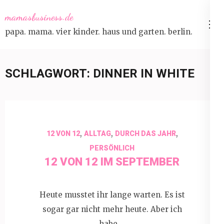
Skip
mamasbusiness.de
to
papa. mama. vier kinder. haus und garten. berlin.
content
(Press
Enter)
SCHLAGWORT:
DINNER IN WHITE
,
,
,
12 VON 12
ALLTAG
DURCH DAS JAHR
PERSÖNLICH
12 VON 12 IM SEPTEMBER
Heute musstet ihr lange warten. Es ist
sogar gar nicht mehr heute. Aber ich
habe …