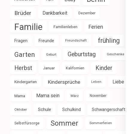
Brüder
Dankbarkeit
Dezember
Familie
Ferien
Familienleben
frühling
Fragen
Freunde
Freundschaft
Garten
Geburtstag
Geburt
Geschenke
Herbst
Kinder
Januar
Kalifornien
Kindersprüche
Liebe
Kindergarten
Leben
Mama sein
Mama
März
November
Schule
Schulkind
Schwangerschaft
Oktober
Sommer
Selbstfürsorge
Sommerferien