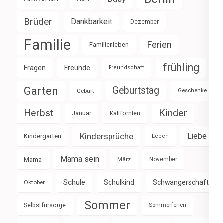
Brüder
Dankbarkeit
Dezember
Familie
Ferien
Familienleben
frühling
Fragen
Freunde
Freundschaft
Garten
Geburtstag
Geburt
Geschenke
Herbst
Kinder
Januar
Kalifornien
Kindersprüche
Liebe
Kindergarten
Leben
Mama sein
Mama
März
November
Schule
Schulkind
Schwangerschaft
Oktober
Sommer
Selbstfürsorge
Sommerferien