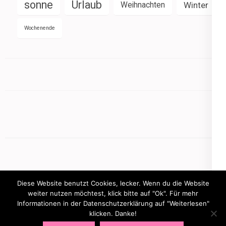
sonne
Urlaub
Weihnachten
Winter
Wochenende
Diese Website benutzt Cookies, lecker. Wenn du die Website
weiter nutzen möchtest, klick bitte auf "Ok". Für mehr
Informationen in der Datenschutzerklärung auf "Weiterlesen"
Copyright © 2026
mamasbusiness.de
.
Elegant Pink
klicken. Danke!