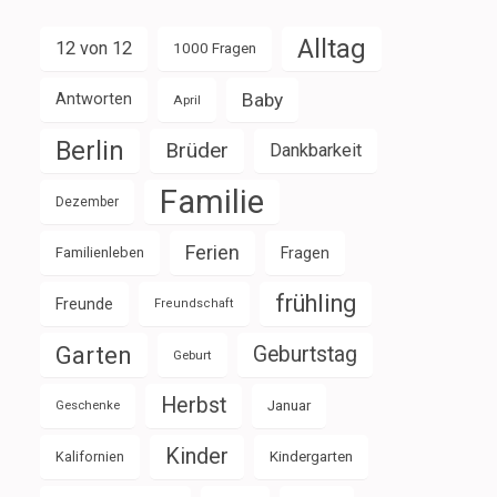
Alltag
12 von 12
1000 Fragen
Baby
Antworten
April
Berlin
Brüder
Dankbarkeit
Familie
Dezember
Ferien
Familienleben
Fragen
frühling
Freunde
Freundschaft
Garten
Geburtstag
Geburt
Herbst
Januar
Geschenke
Kinder
Kalifornien
Kindergarten