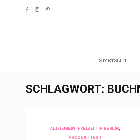
Skip
to
content
(Press
Enter)
STARTSEITE
SCHLAGWORT:
BUCH
,
,
ALLGEMEIN
FREIZEIT IN BERLIN
PRODUKTTEST