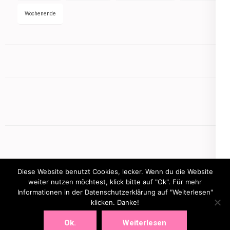
Wochenende
Diese Website benutzt Cookies, lecker. Wenn du die Website
weiter nutzen möchtest, klick bitte auf "Ok". Für mehr
Informationen in der Datenschutzerklärung auf "Weiterlesen"
Copyright © 2026
mamasbusiness.de
.
Elegant Pink
klicken. Danke!
Developed By
Rara Theme
Powered by:
WordPress
Ok.
Weiterlesen