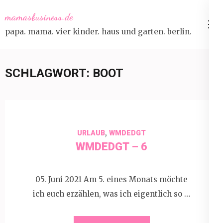
Skip
mamasbusiness.de
to
papa. mama. vier kinder. haus und garten. berlin.
content
(Press
Enter)
SCHLAGWORT:
BOOT
,
URLAUB
WMDEDGT
WMDEDGT – 6
05. Juni 2021 Am 5. eines Monats möchte
ich euch erzählen, was ich eigentlich so …