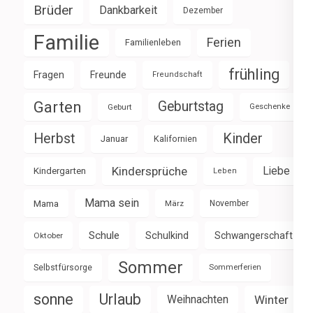
Brüder
Dankbarkeit
Dezember
Familie
Ferien
Familienleben
frühling
Fragen
Freunde
Freundschaft
Garten
Geburtstag
Geburt
Geschenke
Herbst
Kinder
Januar
Kalifornien
Kindersprüche
Liebe
Kindergarten
Leben
Mama sein
Mama
März
November
Schule
Schulkind
Schwangerschaft
Oktober
Sommer
Selbstfürsorge
Sommerferien
sonne
Urlaub
Weihnachten
Winter