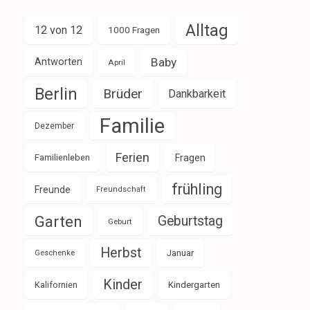
Alltag
12 von 12
1000 Fragen
Baby
Antworten
April
Berlin
Brüder
Dankbarkeit
Familie
Dezember
Ferien
Familienleben
Fragen
frühling
Freunde
Freundschaft
Garten
Geburtstag
Geburt
Herbst
Januar
Geschenke
Kinder
Kalifornien
Kindergarten