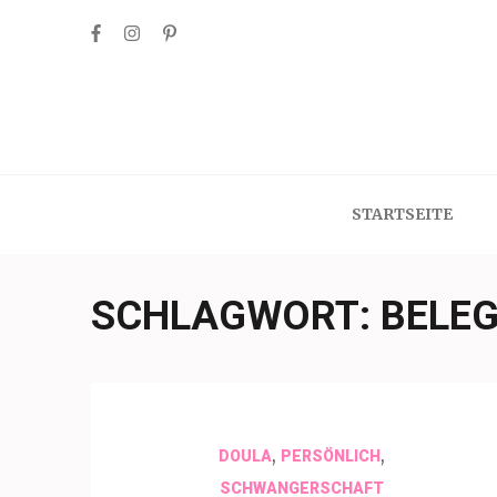
Skip
to
content
(Press
Enter)
STARTSEITE
SCHLAGWORT:
BELE
,
,
DOULA
PERSÖNLICH
SCHWANGERSCHAFT