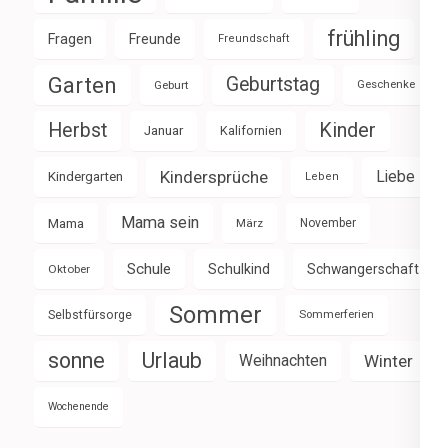
frühling
Fragen
Freunde
Freundschaft
Garten
Geburtstag
Geburt
Geschenke
Herbst
Kinder
Januar
Kalifornien
Kindersprüche
Liebe
Kindergarten
Leben
Mama sein
Mama
März
November
Schule
Schulkind
Schwangerschaft
Oktober
Sommer
Selbstfürsorge
Sommerferien
sonne
Urlaub
Weihnachten
Winter
Wochenende