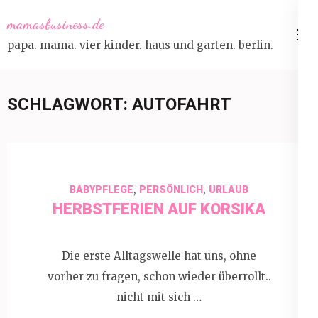
Skip
mamasbusiness.de
to
papa. mama. vier kinder. haus und garten. berlin.
content
(Press
Enter)
SCHLAGWORT:
AUTOFAHRT
,
,
BABYPFLEGE
PERSÖNLICH
URLAUB
HERBSTFERIEN AUF KORSIKA
Die erste Alltagswelle hat uns, ohne
vorher zu fragen, schon wieder überrollt..
nicht mit sich …