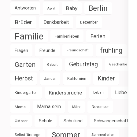
Berlin
Baby
Antworten
April
Brüder
Dankbarkeit
Dezember
Familie
Ferien
Familienleben
frühling
Fragen
Freunde
Freundschaft
Garten
Geburtstag
Geburt
Geschenke
Herbst
Kinder
Januar
Kalifornien
Kindersprüche
Liebe
Kindergarten
Leben
Mama sein
Mama
März
November
Schule
Schulkind
Schwangerschaft
Oktober
Sommer
Selbstfürsorge
Sommerferien