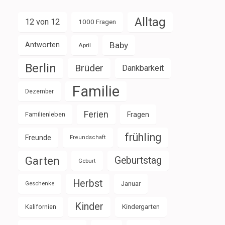
Alltag
12 von 12
1000 Fragen
Baby
Antworten
April
Berlin
Brüder
Dankbarkeit
Familie
Dezember
Ferien
Familienleben
Fragen
frühling
Freunde
Freundschaft
Garten
Geburtstag
Geburt
Herbst
Januar
Geschenke
Kinder
Kalifornien
Kindergarten