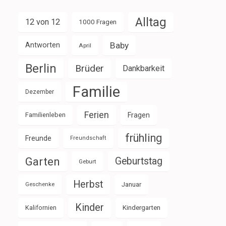
Alltag
12 von 12
1000 Fragen
Baby
Antworten
April
Berlin
Brüder
Dankbarkeit
Familie
Dezember
Ferien
Familienleben
Fragen
frühling
Freunde
Freundschaft
Garten
Geburtstag
Geburt
Herbst
Januar
Geschenke
Kinder
Kalifornien
Kindergarten