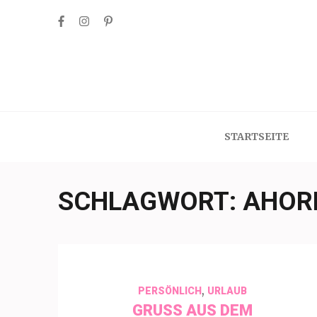
Skip
to
content
(Press
Enter)
STARTSEITE
SCHLAGWORT:
AHOR
,
PERSÖNLICH
URLAUB
GRUSS AUS DEM F