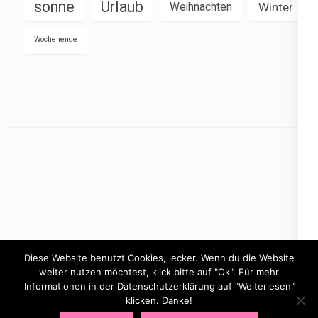
sonne
Urlaub
Weihnachten
Winter
Wochenende
Diese Website benutzt Cookies, lecker. Wenn du die Website
weiter nutzen möchtest, klick bitte auf "Ok". Für mehr
Informationen in der Datenschutzerklärung auf "Weiterlesen"
Copyright © 2026
mamasbusiness.de
.
Elegant Pink
klicken. Danke!