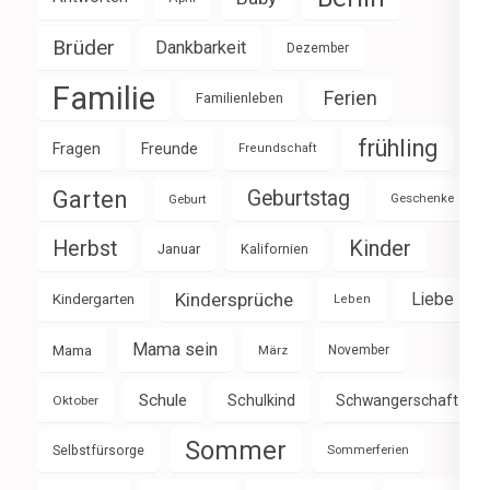
Brüder
Dankbarkeit
Dezember
Familie
Ferien
Familienleben
frühling
Fragen
Freunde
Freundschaft
Garten
Geburtstag
Geburt
Geschenke
Herbst
Kinder
Januar
Kalifornien
Kindersprüche
Liebe
Kindergarten
Leben
Mama sein
Mama
März
November
Schule
Schulkind
Schwangerschaft
Oktober
Sommer
Selbstfürsorge
Sommerferien